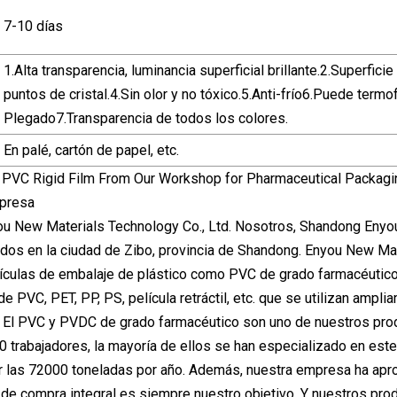
7-10 días
1.Alta transparencia, luminancia superficial brillante.2.Superfi
puntos de cristal.4.Sin olor y no tóxico.5.Anti-frío6.Puede term
Plegado7.Transparencia de todos los colores.
En palé, cartón de papel, etc.
mpresa
 New Materials Technology Co., Ltd. Nosotros, Shandong Enyou 
os en la ciudad de Zibo, provincia de Shandong. Enyou New Mater
lículas de embalaje de plástico como PVC de grado farmacéutic
a de PVC, PET, PP, PS, película retráctil, etc. que se utilizan a
. El PVC y PVDC de grado farmacéutico son uno de nuestros pro
0 trabajadores, la mayoría de ellos se han especializado en es
r las 72000 toneladas por año. Además, nuestra empresa ha apro
n de compra integral es siempre nuestro objetivo. Y nuestros pro