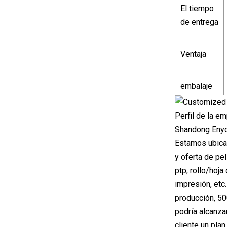
El tiempo
de entrega
Ventaja
embalaje
Perfil de la e
Shandong Enyou
Estamos ubicad
y oferta de pe
ptp, rollo/hoj
impresión, etc
producción, 50
podría alcanza
cliente un pla