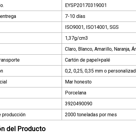
o.
EYSP20170319001
 entrega
7-10 días
ISO9001, ISO14001, SGS
1,37g/cm3
Claro, Blanco, Amarillo, Naranja, 
ransporte
Cartón de papel+palé
ón
0,2, 0,25, 0,35 mm o personaliz
ial
Mar honesto
Porcelana
3920490090
 producción
2000 toneladas por mes
ón del Producto