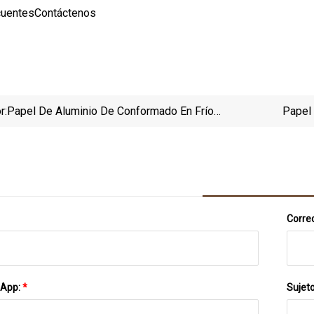
cuentesContáctenos
r:
Papel De Aluminio De Conformado En Frío
Papel
Personalizado Para Blister Farmacéutico
Correo
sApp:
*
Sujet