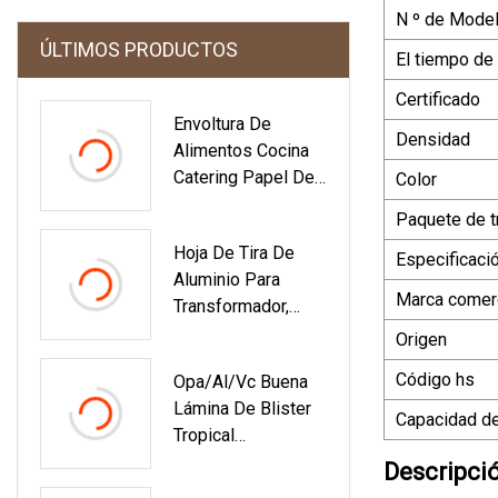
N º de Model
ÚLTIMOS PRODUCTOS
El tiempo de
Certificado
Envoltura De
Densidad
Alimentos Cocina
Catering Papel De
Color
Aluminio Papel De
Paquete de t
Tira De Aluminio De
Hoja De Tira De
Seguridad
Especificaci
Aluminio Para
Marca comerc
Transformador,
Tamaño Y Espesor
Origen
Personalizados
Código hs
Opa/Al/Vc Buena
Lámina De Blister
Capacidad de
Tropical
Termosellable Alu
Descripci
Alu Lámina Para