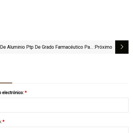
 De Aluminio Ptp De Grado Farmacéutico Para
:próximo
Envases De Medicamentos
 electrónico:
*
o:
*