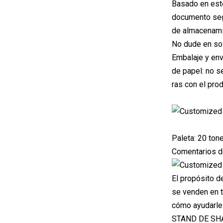
Basado en este
documento segú
de almacenamie
No dude en sol
Embalaje y env
de papel: no s
ras con el prod
Paleta: 20 to
Comentarios de
El propósito d
se venden en t
cómo ayudarle 
STAND DE SH