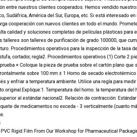
ón entre nuestros clientes cooperados. Hemos vendido nuestros
co, Sudáfrica, América del Sur, Europa, etc. Si está interesado 
larga cooperación con nuevos clientes en todo el mundo. Promet
lta calidad y soluciones completas de películas plásticas para 
 talleres son talleres de purificación de grado 100000, que cum
futuro. Procedimientos operativos para la inspección de la tasa d
tufa, cortador, regla2. Procedimientos operativos (1) Corte 2 p
 prueba × Coloque la pieza de prueba sobre el cartón plano que 
zontalmente sobre 100 mm ± 1 Horno de secado electrotérmico a 
 y enfriar a temperatura ambiente. Utilice una regla para medir l
o original.Explique:1. Temperatura del horno: la temperatura del
superior al estándar nacional2. Relación de contracción: Estánda
aquete de medicamentos no exceda - 3 verticalmente (cuanto má
e.
s