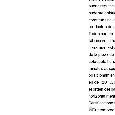
buena reputaci
sudeste asiáti
construir una 
productos de a
Todos nuestros
fábrica en el 
herramientasEs
de la pieza de
colóquelo hori
minutos después
posicionamient
es de 120 ºC, 
el orden del p
horizontalment
Certificacione