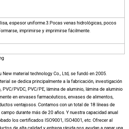
cie lisa, espesor uniforme.3.Pocas venas hidrológicas, pocos
oformarse, imprimirse y imprimirse fácilmente.
New material technology Co., Ltd, se fundó en 2005.
ial se dedica principalmente a la fabricación, investigación
o, PVC/PVDC, PVC/PE, lámina de aluminio, lámina de aluminio
mpliamente en envases farmacéuticos, envases de alimentos,
ductos ventajosos. Contamos con un total de 18 líneas de
te campo durante más de 20 años. Y nuestra capacidad anual
bado los certificados ISO9001, ISO4001, etc. Ofrecer al
ductos de alta calidad y entrega rápida nos ayudan a ganar una