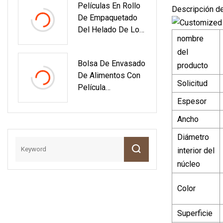
Películas En Rollo
Envases
Descripción d
De Empaquetado
Farmacéuticos
Del Helado De Los
nombre
Bocados De La
del
Torta De
Bolsa De Envasado
VMPET/PE/BOPP/
producto
De Alimentos Con
CPP Para El
Solicitud
Película
Envase De Plástico
Compuesta De
De La Comida
Espesor
Aluminio Para
Ancho
Esterilización Con
Vapor Caliente
Diámetro
interior del
núcleo
Color
Superficie