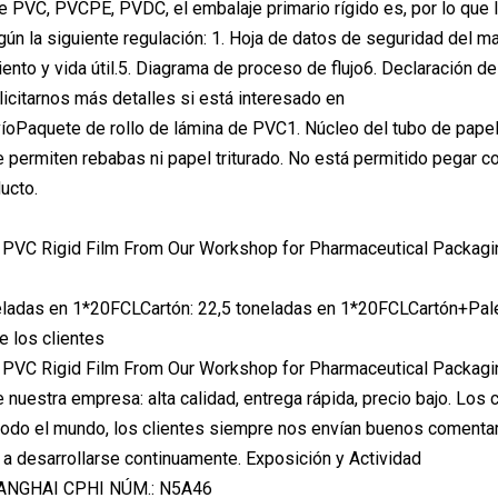
 PVC, PVCPE, PVDC, el embalaje primario rígido es, por lo que l
n la siguiente regulación: 1. Hoja de datos de seguridad del m
nto y vida útil.5. Diagrama de proceso de flujo6. Declaración 
icitarnos más detalles si está interesado en
íoPaquete de rollo de lámina de PVC1. Núcleo del tubo de papel
e permiten rebabas ni papel triturado. No está permitido pegar 
ucto.
neladas en 1*20FCLCartón: 22,5 toneladas en 1*20FCLCartón+Pal
 los clientes
e nuestra empresa: alta calidad, entrega rápida, precio bajo. Lo
odo el mundo, los clientes siempre nos envían buenos comentar
a desarrollarse continuamente. Exposición y Actividad
ANGHAI CPHI NÚM.: N5A46