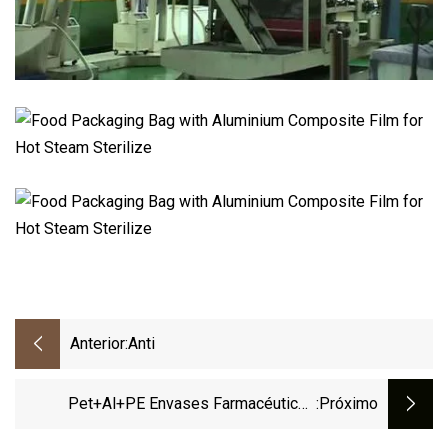
Anterior:
Anti
Pet+Al+PE Envases Farmacéuticos
:próximo
Película Compuesta De Grado