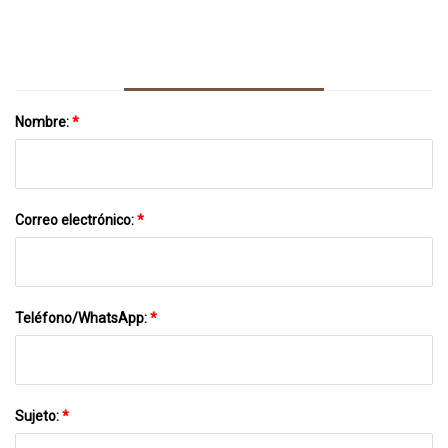
Farmacéutico Película De Embalaje
Película Compuesta Multicapa
Farmacéutica Alu
Nombre:
*
Correo electrónico:
*
Teléfono/WhatsApp:
*
Sujeto:
*