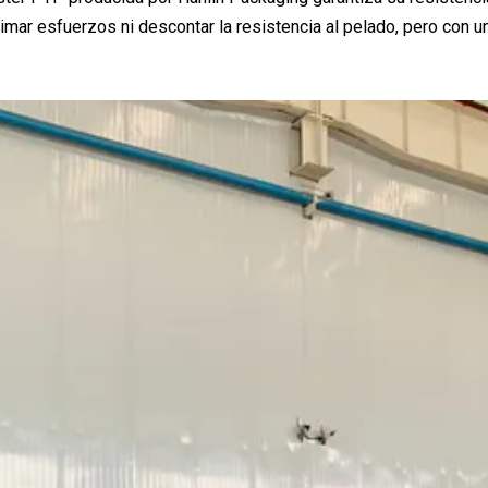
imar esfuerzos ni descontar la resistencia al pelado, pero con u