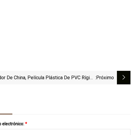
or De China, Película Plástica De PVC Rígido
:próximo
Transparente Transparente De 0,25 Mm Para
Productos Farmacéuticos
 electrónico:
*