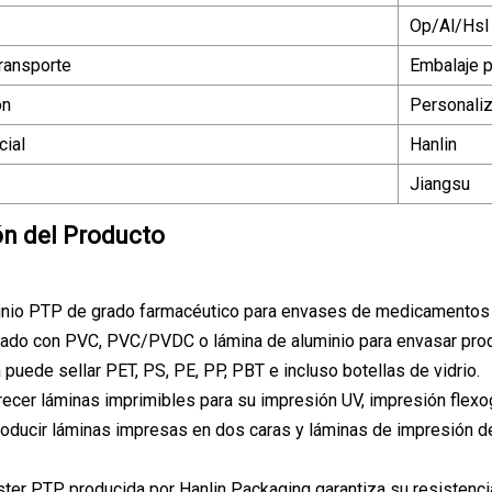
Op/Al/Hsl
ransporte
Embalaje 
ón
Personali
ial
Hanlin
Jiangsu
ón del Producto
inio PTP de grado farmacéutico para envases de medicamentos
ado con PVC, PVC/PVDC o lámina de aluminio para envasar prod
 puede sellar PET, PS, PE, PP, PBT e incluso botellas de vidrio.
cer láminas imprimibles para su impresión UV, impresión flexo
oducir láminas impresas en dos caras y láminas de impresión d
íster PTP producida por Hanlin Packaging garantiza su resistenc