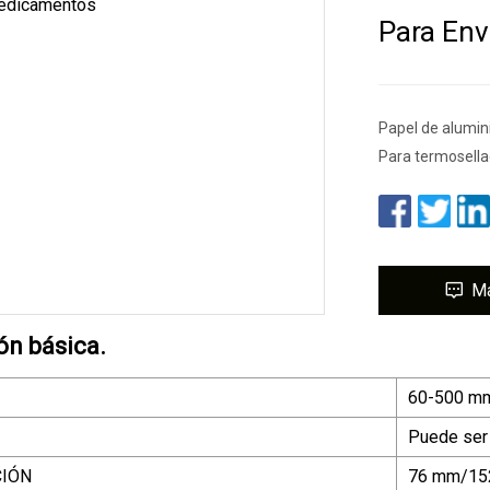
Para En
Papel de alumi
Para termosell
M
ón básica.
60-500 m
Puede ser
CIÓN
76 mm/15