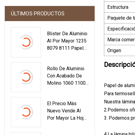
Estructura
ÚLTIMOS PRODUCTOS
Paquete de t
Especificaci
Blister De Aluminio
Marca comerc
Al Por Mayor 1235
8079 8111 Papel
Origen
De Aluminio
Farmacéutico Y De
Descripci
Rollo De Aluminio
Calidad Alimentaria
Con Acabado De
Molino 1060 1100
Papel de alum
3003 3004 5005
Para termosell
5052 6063 6061
Nuestra lámina
El Precio Más
Hoja De Tira De
2.Podemos ofre
Nuevo Vende Al
Bobina De Aluminio
Por Mayor La Hoja
3. Podemos pr
Gruesa De 0,8 Mm
De Embalaje De La
Ampolla Del Rollo
4.La lámina bl