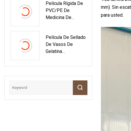
Película Rígida De
De Papel Del Papel
mm). Sin escat
PVC/PE De
De Aluminio De La
para usted.
Medicina De
Ampolla Tropical
Embalaje De
Ny/Al/Vc
Líquido Oral De
Película De Sellado
Alta Calidad
De Vasos De
Laminada Para
Gelatina
Embalaje
Desechable,
Película De Sellado
Personalizada De
Alta Calidad Para
Vasos
Pet/PVC/PP/PS