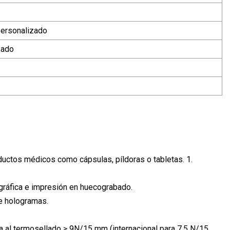
personalizado
zado
uctos médicos como cápsulas, píldoras o tabletas. 1.
gráfica e impresión en huecograbado.
e hologramas.
ia al termosellado ≥ 9N/15 mm (internacional para 7,5 N/15