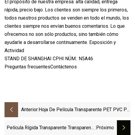
El propósito de nuestra empresa: alta calidad, entrega
rápida, precio bajo. Los clientes son siempre los primeros,
todos nuestros productos se venden en todo el mundo, los
clientes siempre nos envían buenos comentarios. Lo que
ofrecemos no son sólo productos, sino también cómo
ayudarle a desarrollarse continuamente. Exposición y
Actividad
STAND DE SHANGHAI CPHI NÚM.: N5A46
Preguntas frecuentesContáctenos
Anterior:
Hoja De Película Transparente PET PVC PP
PLA Hoja De Plástico Rollos De Película
Película De Bioplásticos Transparente Para
Película Rígida Transparente Transparente
:próximo
Envasado De Alimentos Y Productos